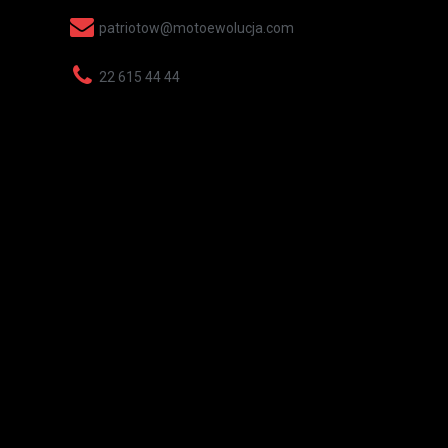
patriotow@motoewolucja.com
22 615 44 44