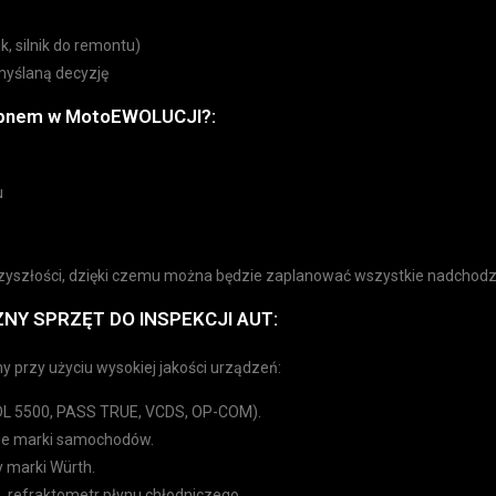
k, silnik do remontu)
myślaną decyzję
kupnem w MotoEWOLUCJI?:
u
rzyszłości, dzięki czemu można będzie zaplanować wszystkie nadchod
NY SPRZĘT DO INSPEKCJI AUT:
rzy użyciu wysokiej jakości urządzeń:
DL 5500, PASS TRUE, VCDS, OP-COM).
kie marki samochodów.
y marki Würth.
 refraktometr płynu chłodniczego.