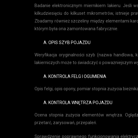
Badanie elektronicznym miernikiem lakieru. Jeśli 
kilkudziesięciu do kilkuset mikrometrów, istnieje
Zbadamy również szczeliny między elementami karose
którym była ona zamontowana fabrycznie.
OPIS SZYB POJAZDU
Weryfikacja oryginalności szyb (nazwa handlowa, k
lakierniczych może to świadczyć o poważniejszym w
KONTROLA FELG I OGUMIENIA
Opis felgi, opis opony, pomiar stopnia zużycia bieżni
KONTROLA WNĘTRZA POJAZDU
Ocena stopnia zużycia elementów wnętrza. Oględz
przetarć, zarysowań, przepaleń.
Sprawdzenie poprawnego funkcjonowania elektryc