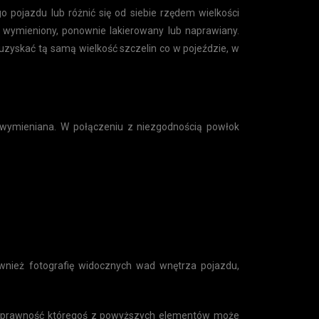
 pojazdu lub różnić się od siebie rzędem wielkości
ć wymieniony, ponownie lakierowany lub naprawiany.
uzyskać tą samą wielkość szczelin co w pojeździe, w
ła wymieniana. W połączeniu z niezgodnością powłok
wnież fotografię widocznych wad wnętrza pojazdu,
esprawność któregoś z powyższych elementów może