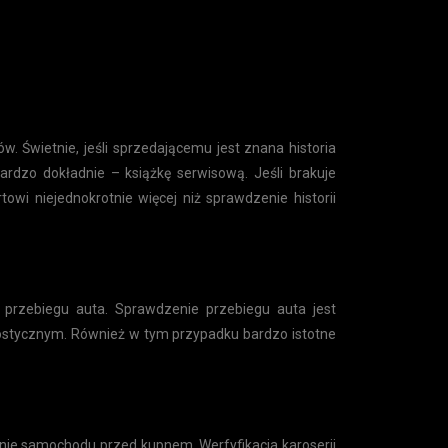
w. Świetnie, jeśli sprzedającemu jest znana historia
rdzo dokładnie – książkę serwisową. Jeśli brakuje
wi niejednokrotnie więcej niż sprawdzenie historii
przebiegu auta. Sprawdzenie przebiegu auta jest
nostycznym. Również w tym przypadku bardzo istotne
enie samochodu przed kupnem. Werfyfikacja karoserii