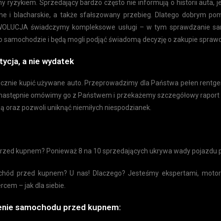
zykiem. Sprzedający bardzo często nie informują o historii auta, j
 i blacharskie, a także sfałszowany przebieg. Dlatego dobrym pom
OLUCJA świadczymy kompleksowe usługi – w tym sprawdzanie sam
 samochodzie i będą mogli podjąć świadomą decyzję o zakupie spraw
ycja, a nie wydatek
nie kupić używane auto. Przeprowadzimy dla Państwa pełen rentge
 a następnie omówimy go z Państwem i przekażemy szczegółowy rapor
 oraz pozwoli uniknąć niemiłych niespodzianek.
rzed kupnem? Ponieważ 8 na 10 sprzedających ukrywa wady pojazdu 
ochód przed kupnem? U nas! Dlaczego? Jesteśmy ekspertami, moto
cem – jak dla siebie.
dzenie samochodu przed kupnem: