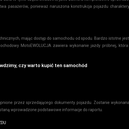
twa pasażerów, ponieważ naruszona konstrukcja pojazdu charakter
echnicznych, mając dostęp do samochodu od spodu. Bardzo istotne je
samochodowy MotoEWOLUCJA zawiera wykonanie jazdy próbnej, któ
awdzimy, czy warto kupić ten samochód
nione przez sprzedającego dokumenty pojazdu. Zostanie wykonana
zostaną wprowadzone podstawowe informacje do raportu.
ZDU