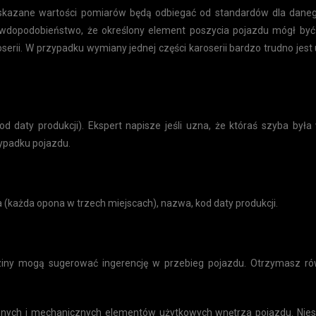
wskazane wartości pomiarów będą odbiegać od standardów dla danego
 prawdopodobieństwo, że określony element poszycia pojazdu mógł by
rii. W przypadku wymiany jednej części karoserii bardzo trudno jest 
od daty produkcji). Ekspert napisze jeśli uzna, że któraś szyba by
ypadku pojazdu.
ka (każda opona w trzech miejscach), nazwa, kod daty produkcji.
iny mogą sugerować ingerencję w przebieg pojazdu. Otrzymasz ró
znych i mechanicznych elementów użytkowych wnętrza pojazdu. Ni