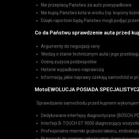
Nie przepłacą Państwo za auto powypadkowe
Nie kupią Państwo kota w worku (np. kręcony liczni
Dzięki raportowi będą Państwo mogli podjąć prze
Co da Państwu sprawdzenie auta przed 
Argumenty do negocjacji ceny
Wiedzę o stanie technicznym auta i jego przebieg
Ocenę zużycia podzespołów
Historie wypadkowo-naprawczą
Informację, jakie naprawy czekają samochód w p
MotoEWOLUCJA POSIADA SPECJALISTYCZ
Sprawdzanie samochodu przed kupnem wykonujemy p
Dedykowane interfejsy diagnostyczne (BOSCH, P
Interfejs B-TOUCH ST 9000 diagnozujący wszyst
Profesjonalne mierniki grubości lakieru, endoskop
Przyrządy do pomiaru jakości płynu hamulcowego,