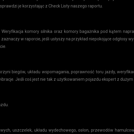
sprawdzi je korzystając z Check Listy naszego raportu.
. Weryfikacja komory silnika oraz komory bagażnika pod kątem napra
n zaznaczy w raporcie, jeśli usłyszy na przykład niepokojące odgłosy wy
cie.
skrzyni biegów, układu wspomagania, poprawność toru jazdy, weryfik
i wibracje. Jeśli coś jest nie tak z użytkowaniem pojazdu ekspert z d
azdu.
ych, uszczelek, układu wydechowego, osłon, przewodów hamulcowy