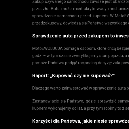
Zakup używanego samochodu zawsze jest obarczony ry
przeszło. Auto może mieć ukryte wady mechaniczne
sprawdzenie samochodu przed kupnem. W MotoEW
przedzakupowy, dowiedzą się Państwo wszystkiego o
Sprawdzenie auta przed zakupem to inwest
MotoEWOLUCJA pomaga osobom, które chcą bezpiecz
godz. – w tym czasie zweryfikujemy stan pojazdu,
pomoże Państwu podjąć racjonalną decyzję zakupową
Raport: „Kupować czy nie kupować?”
Dlaczego warto zainwestować w sprawdzenie auta p
Zastanawiacie się Państwo, gdzie sprawdzić sam
kupnem wykonujemy od lat, a przy tym robimy to z ser
Korzyści dla Państwa, jakie niesie spraw