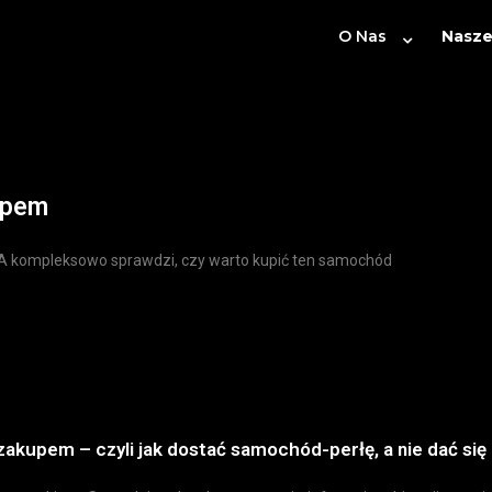
O Nas
Nasze
upem
 kompleksowo sprawdzi, czy warto kupić ten samochód
upem – czyli jak dostać samochód-perłę, a nie dać się 