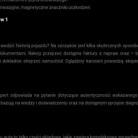
Bezinwazyjne, magnetyczne znaczniki uszkodzeń.
 w 1
rawdzić historię pojazdu? Na szczęście jest kilka skutecznych sposobó
 dokumentami. Należy przejrzeć dostępne faktury z napraw oraz – ba
 dokładnie obejrzeć samochód. Oględziny karoserii powiedzą eksperto
pert odpowiada na pytanie dotyczące autentyczności wskazanego 
 bazują na wiedzy i doświadczeniu oraz na dostępnym sprzęcie diag
gu auta to tylko części składowe, jakie zawiera kompleksowe sprawdz