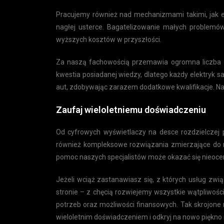
Pracujemy również nad mechanizmami takimi, jak el
nagłej usterce. Bagatelizowanie małych problem
wyższych kosztów w przyszłości.
Za naszą fachowością przemawia ogromna liczba za
kwestia posiadanej wiedzy, dlatego każdy elektryk
aut, zdobywając zarazem dodatkowe kwalifikacje. Na
Zaufaj wieloletniemu doświadczeniu
Od cyfrowych wyświetlaczy na desce rozdzielczej
również kompleksowe rozwiązania zmierzające do ro
pomoc naszych specjalistów może okazać się nieoce
Jeżeli wciąż zastanawiasz się, z których usług zwi
stronie – z chęcią rozwiejemy wszystkie wątpliwo
potrzeb oraz możliwości finansowych. Tak skrojone 
wieloletnim doświadczeniem i odkryj na nowo piękno