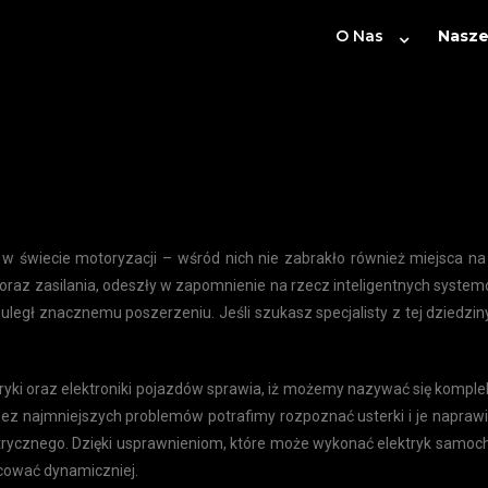
O Nas
Nasze
 w świecie motoryzacji – wśród nich nie zabrakło również miejsca na
a oraz zasilania, odeszły w zapomnienie na rzecz inteligentnych sys
uległ znacznemu poszerzeniu. Jeśli szukasz specjalisty z tej dziedzin
yki oraz elektroniki pojazdów sprawia, iż możemy nazywać się komplek
 Bez najmniejszych problemów potrafimy rozpoznać usterki i je napra
rycznego. Dzięki usprawnieniom, które może wykonać elektryk samocho
acować dynamiczniej.