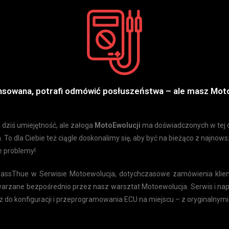
wansowana, potrafi odmówić posłuszeństwa – ale masz
Mot
 dziś umiejętność, ale załoga
MotoEwolucji
ma doświadczonych w tej dz
To dla Ciebie też ciągle doskonalimy się, aby być na bieżąco z najno
e problemy!
ssThue w Serwisie Motoewolucja, dotychczasowe zamówienia klien
arzane bezpośrednio przez nasz warsztat Motoewolucja. Serwis i na
 do konfiguracji i przeprogramowania ECU na miejscu – z oryginalnymi 