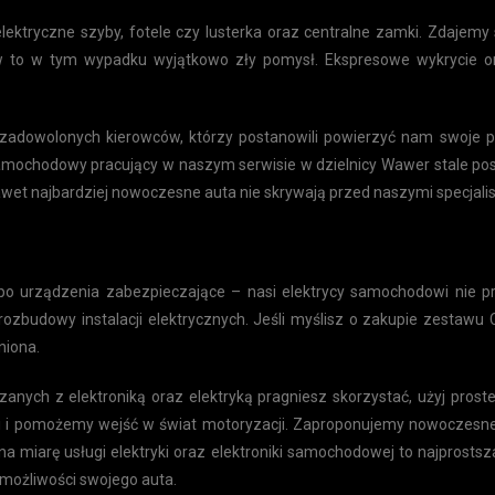
ektryczne szyby, fotele czy lusterka oraz centralne zamki. Zdajemy
ów to w tym wypadku wyjątkowo zły pomysł. Ekspresowe wykrycie o
dowolonych kierowców, którzy postanowili powierzyć nam swoje poj
 samochodowy pracujący w naszym serwisie w dzielnicy Wawer stale p
wet najbardziej nowoczesne auta nie skrywają przed naszymi specjalis
 po urządzenia zabezpieczające – nasi elektrycy samochodowi nie 
zbudowy instalacji elektrycznych. Jeśli myślisz o zakupie zestawu
niona.
ązanych z elektroniką oraz elektryką pragniesz skorzystać, użyj pr
ści i pomożemy wejść w świat motoryzacji. Zaproponujemy nowoczesn
na miarę usługi elektryki oraz elektroniki samochodowej to najprost
 możliwości swojego auta.